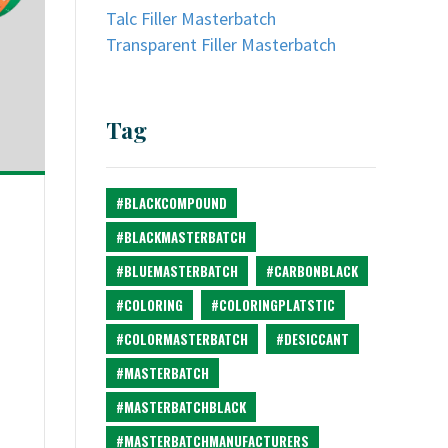
Talc Filler Masterbatch
Transparent Filler Masterbatch
Tag
#BLACKCOMPOUND
#BLACKMASTERBATCH
#BLUEMASTERBATCH
#CARBONBLACK
#COLORING
#COLORINGPLATSTIC
#COLORMASTERBATCH
#DESICCANT
#MASTERBATCH
#MASTERBATCHBLACK
#MASTERBATCHMANUFACTURERS