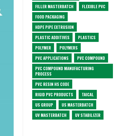
FILLER MASTERBATCH
FLEXIBLE PVC
FOOD PACKAGING
HDPE PIPE EXTRUSION
PLASTIC ADDITIVES
PLASTICS
POLYMER
POLYMERS
PVC APPLICATIONS
PVC COMPOUND
PVC COMPOUND MANUFACTURING
PROCESS
PVC RESIN HS CODE
RIGID PVC PRODUCTS
TAICAL
US GROUP
US MASTERBATCH
UV MASTERBATCH
UV STABILIZER