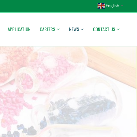
English
▼
APPLICATION
CAREERS
NEWS
CONTACT US