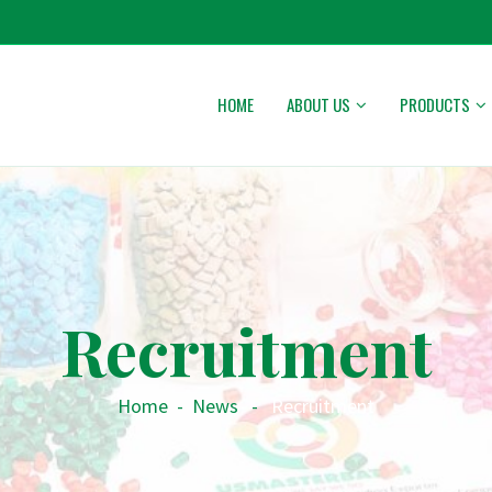
HOME
ABOUT US
PRODUCTS
Recruitment
Home
-
News
-
Recruitment